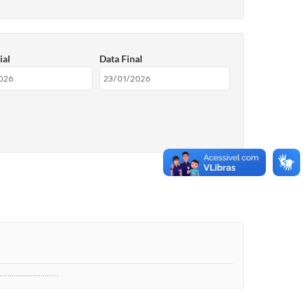
ial
Data Final
.....................…