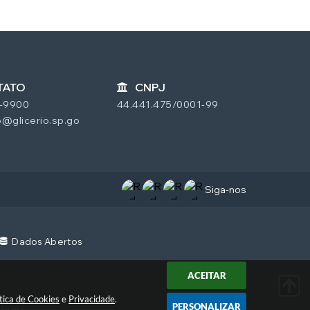
TATO
CNPJ
7-9900
44.441.475/0001-99
@glicerio.sp.go
Siga-nos
Dados Abertos
ACEITAR
ítica de Cookies
e
Privacidade
.
PERSONALIZAR
ologia