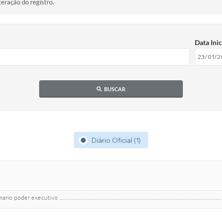
teração do registro.
Data Inic
BUSCAR
Diário Oficial (1)
 .................................................................................................................