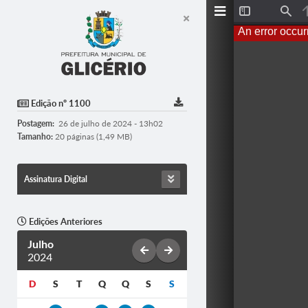
T
F
o
i
An error occur
g
n
g
d
l
e
S
i
d
Edição nº 1100
e
b
Postagem:
26 de julho de 2024 - 13h02
a
r
Tamanho:
20 páginas (1,49 MB)
Assinatura Digital
Edições Anteriores
Julho
2024
D
S
T
Q
Q
S
S