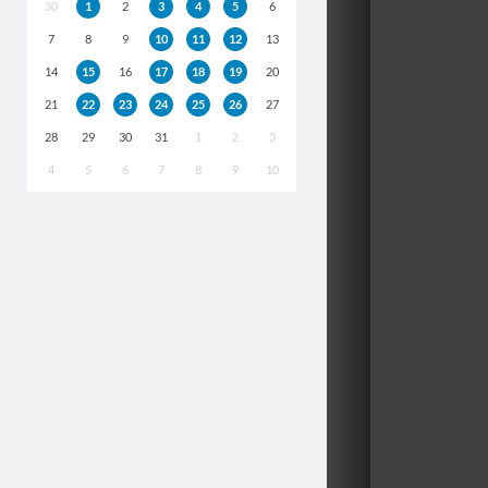
30
1
2
3
4
5
6
7
8
9
10
11
12
13
14
15
16
17
18
19
20
21
22
23
24
25
26
27
28
29
30
31
1
2
3
4
5
6
7
8
9
10