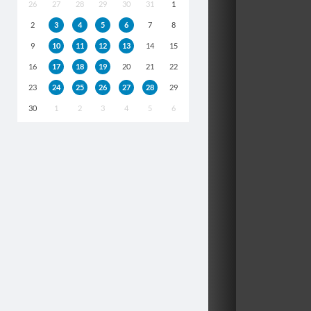
26
27
28
29
30
31
1
2
3
4
5
6
7
8
9
10
11
12
13
14
15
16
17
18
19
20
21
22
23
24
25
26
27
28
29
30
1
2
3
4
5
6