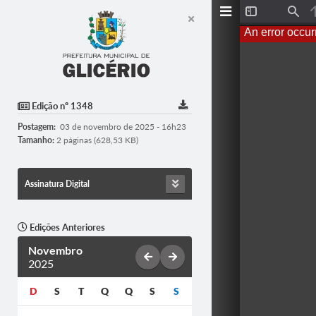
T
F
o
i
An error occur
g
n
g
d
l
e
S
i
d
Edição nº 1348
e
b
Postagem:
03 de novembro de 2025 - 16h23
a
r
Tamanho:
2 páginas (628,53 KB)
Assinatura Digital
Edições Anteriores
Novembro
2025
D
S
T
Q
Q
S
S