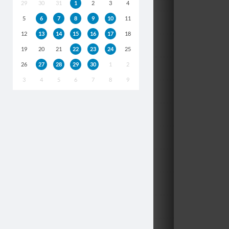
29
30
31
1
2
3
4
5
6
7
8
9
10
11
12
13
14
15
16
17
18
19
20
21
22
23
24
25
26
27
28
29
30
1
2
3
4
5
6
7
8
9