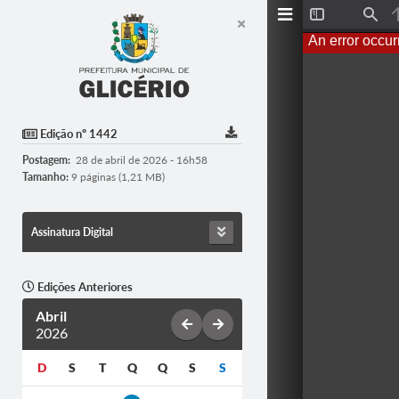
T
F
o
i
An error occur
g
n
g
d
l
e
S
i
d
Edição nº 1442
e
b
Postagem:
28 de abril de 2026 - 16h58
a
r
Tamanho:
9 páginas (1,21 MB)
Assinatura Digital
Edições Anteriores
Abril
2026
D
S
T
Q
Q
S
S