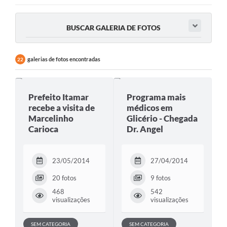
BUSCAR GALERIA DE FOTOS
galerias de fotos encontradas
22
Prefeito Itamar
Programa mais
recebe a visita de
médicos em
Marcelinho
Glicério - Chegada
Carioca
Dr. Angel
23/05/2014
27/04/2014
20 fotos
9 fotos
468
542
visualizações
visualizações
SEM CATEGORIA
SEM CATEGORIA