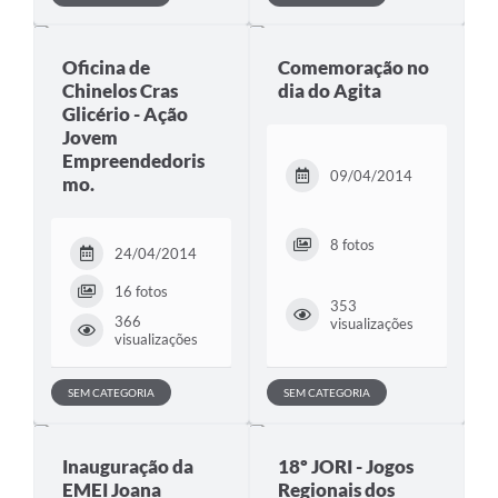
Oficina de
Comemoração no
Chinelos Cras
dia do Agita
Glicério - Ação
Jovem
Empreendedoris
09/04/2014
mo.
8 fotos
24/04/2014
16 fotos
353
366
visualizações
visualizações
SEM CATEGORIA
SEM CATEGORIA
Inauguração da
18º JORI - Jogos
EMEI Joana
Regionais dos