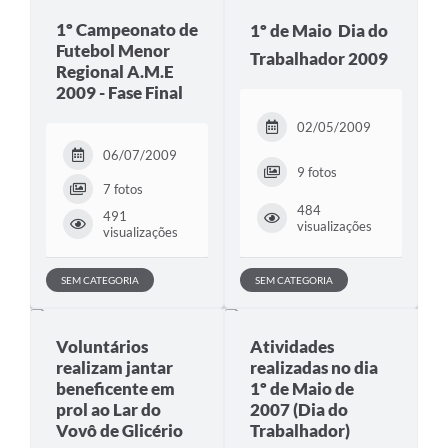
1º Campeonato de
1º de Maio  Dia do
Futebol Menor
Trabalhador 2009
Regional A.M.E
2009 - Fase Final
02/05/2009
06/07/2009
9 fotos
7 fotos
484
491
visualizações
visualizações
SEM CATEGORIA
SEM CATEGORIA
Voluntários
Atividades
realizam jantar
realizadas no dia
beneficente em
1º de Maio de
prol ao Lar do
2007 (Dia do
Vovô de Glicério
Trabalhador)