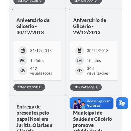
SEM CATEGORIA
SEM CATEGORIA
Aniversário de
Aniversário de
Glicério -
Glicério -
30/12/2013
29/12/2013
31/12/2013
30/12/2013
12 fotos
10 fotos
442
348
visualizações
visualizações
SEM CATEGORIA
SEM CATEGORIA
Entrega de
Secretaria
presentes pelo
Municipal de
papai Noel em
Saúde de Glicério
Juritis, Olarias e
promove