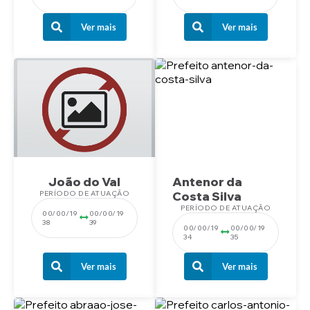
Ver mais
Ver mais
João do Val
Antenor da
PERÍODO DE ATUAÇÃO
Costa Silva
PERÍODO DE ATUAÇÃO
00/00/19
00/00/19
38
39
00/00/19
00/00/19
34
35
Ver mais
Ver mais