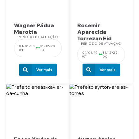
Wagner Pádua
Rosemir
Marotta
Aparecida
PERÍODO DE ATUAÇÃO
Torrezan Eid
PERÍODO DE ATUAÇÃO
01/01/20
31/12/20
01
04
01/01/19
31/12/20
97
00
Ver mais
Ver mais