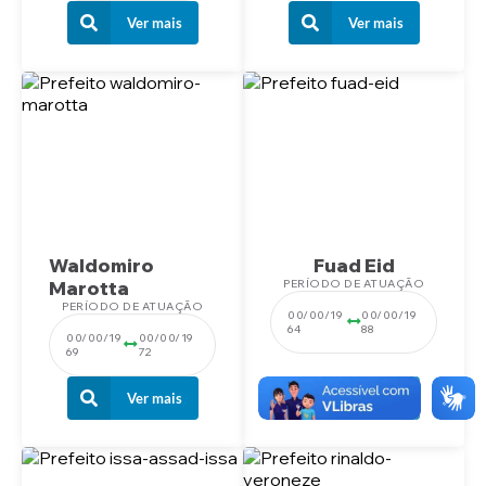
Ver mais
Ver mais
Waldomiro
Fuad Eid
Marotta
PERÍODO DE ATUAÇÃO
PERÍODO DE ATUAÇÃO
00/00/19
00/00/19
64
88
00/00/19
00/00/19
69
72
Ver mais
Ver mais