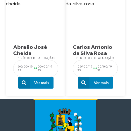
Abraão José
Carlos Antonio
Cheida
da Silva Rosa
PERÍODO DE ATUAÇÃO
PERÍODO DE ATUAÇÃO
00/00/19
00/00/19
00/00/19
00/00/19
33
33
33
33
Ver mais
Ver mais