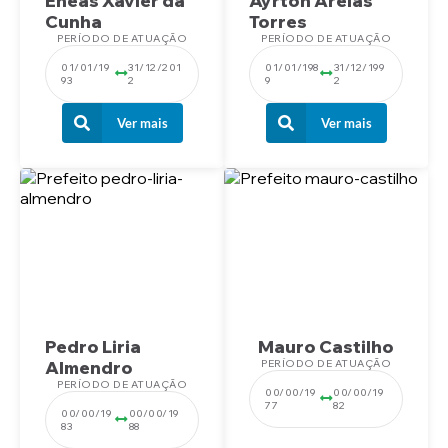
Eneas Xavier da
Ayrton Areias
Cunha
Torres
PERÍODO DE ATUAÇÃO
PERÍODO DE ATUAÇÃO
01/01/19
31/12/201
01/01/198
31/12/199
93
2
9
2
Ver mais
Ver mais
Pedro Liria
Mauro Castilho
Almendro
PERÍODO DE ATUAÇÃO
PERÍODO DE ATUAÇÃO
00/00/19
00/00/19
77
82
00/00/19
00/00/19
83
88