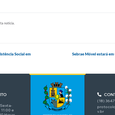
ta notícia.
istência Social em
Sebrae Móvel estará em 
NTO
CON
(18) 364
 Sexta-
protocolo
 11:00 e
v.br
00 Horas.