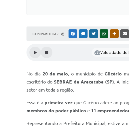
COMPARTILHAR
FACEBOOK
MESSENGER
TWITTER
WHATSAPP
OUTRAS
Velocidade de l
No dia
20 de maio
, o município de
Glicério
ma
escritório do
SEBRAE de Araçatuba (SP)
. A ini
setor em toda a região.
Essa é a
primeira vez
que Glicério adere ao prog
membros do poder público
e
11 empreendedo
Representando a Prefeitura Municipal, estivera