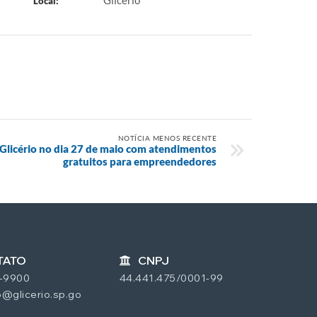
Glicério
Local:
NOTÍCIA MENOS RECENTE
Glicério no dia 27 de maio com atendimentos
gratuitos para empreendedores
TATO
CNPJ
7-9900
44.441.475/0001-99
@glicerio.sp.go