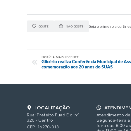
Seja o primeiro a curtir es
GOSTEI
NÃO GOSTEI
NOTÍCIA MAIS RECENTE
Glicério realiza Conferência Municipal de Ass
comemoração aos 20 anos do SUAS
LOCALIZAÇÃO
ATENDIME
Rua: Prefeito Fuad Eid, nº
Atendimento de
320 - Centro
Segunda-feira a
feira das 8:00 as
CEP: 16270-013
das 13:00 as 16: