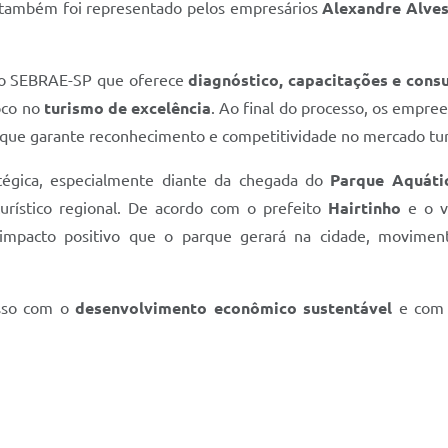
 também foi representado pelos empresários
Alexandre Alves
do SEBRAE-SP que oferece
diagnóstico, capacitações e consu
oco no
turismo de excelência
. Ao final do processo, os empr
o que garante reconhecimento e competitividade no mercado turí
atégica, especialmente diante da chegada do
Parque Aquáti
rístico regional. De acordo com o prefeito
Hairtinho
e o v
 impacto positivo que o parque gerará na cidade, movime
isso com o
desenvolvimento econômico sustentável
e com a