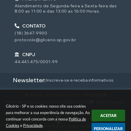
Atendimento de Segunda-feira a Sexta-feira das
8:00 as 11:00 e das 13:00 as 16:00 Horas.
CONTATO
(18) 3647-9900
protocolo@glicerio.sp.gov.br
CNPJ
44.441.475/0001-99
Newsletter
| Inscreva-se e receba informativos
Versão do Sistema:
3.5.3 - 19/06/2026
Portal atualizado em:
07/08/2026 08:24
Dados Abertos
Glicério - SP e os cookies: nosso site usa cookies
para melhorar a sua experiência de navegação. Ao
ACEITAR
continuar você concorda com a nossa
Política de
Cookies
e
Privacidade
.
© Copyright Instar - 2006-2026. Todos os direitos reservados -
PERSONALIZAR
Instar Tecnologia