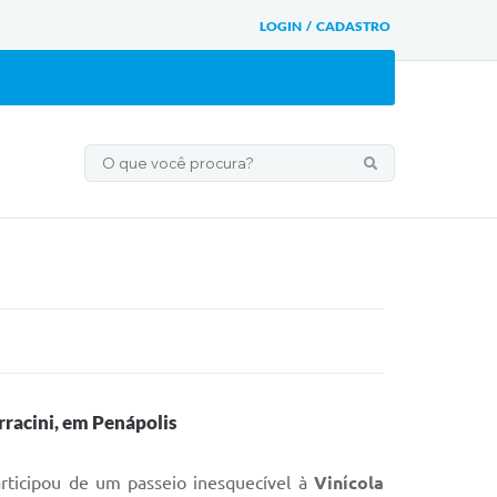
LOGIN / CADASTRO
rracini, em Penápolis
articipou de um passeio inesquecível à
Vinícola