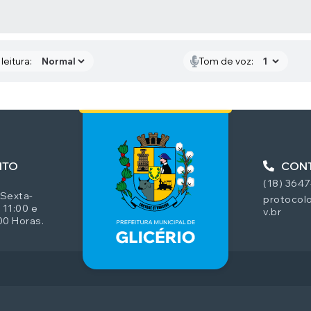
AS MÍDIAS
leitura:
Tom de voz:
NTO
CON
(18) 364
 Sexta-
protocolo
 11:00 e
v.br
00 Horas.