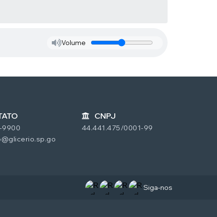
Volume
TATO
CNPJ
7-9900
44.441.475/0001-99
@glicerio.sp.go
Siga-nos