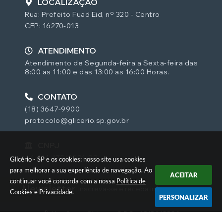
LOCALIZAÇÃO
Rua: Prefeito Fuad Eid, nº 320 - Centro
CEP: 16270-013
ATENDIMENTO
Atendimento de Segunda-feira a Sexta-feira das
8:00 as 11:00 e das 13:00 as 16:00 Horas.
CONTATO
(18) 3647-9900
protocolo@glicerio.sp.gov.br
CNPJ
44.441.475/0001-99
Glicério - SP e os cookies: nosso site usa cookies
para melhorar a sua experiência de navegação. Ao
ACEITAR
continuar você concorda com a nossa
Política de
Newsletter
| Inscreva-se e receba informativos
Cookies
e
Privacidade
.
PERSONALIZAR
Versão do Sistema:
3.5.3 - 19/06/2026