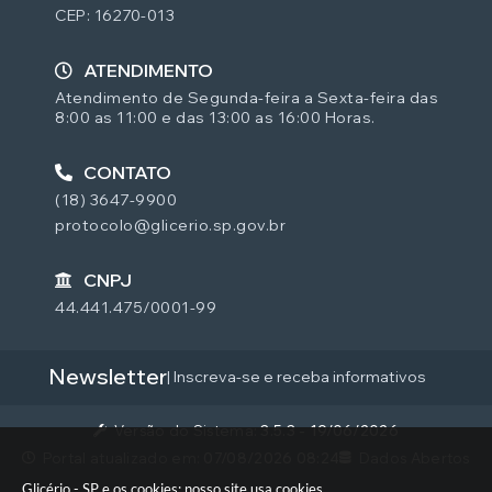
CEP: 16270-013
ATENDIMENTO
Atendimento de Segunda-feira a Sexta-feira das
8:00 as 11:00 e das 13:00 as 16:00 Horas.
CONTATO
(18) 3647-9900
protocolo@glicerio.sp.gov.br
CNPJ
44.441.475/0001-99
Newsletter
| Inscreva-se e receba informativos
Versão do Sistema:
3.5.3 - 19/06/2026
Portal atualizado em:
07/08/2026 08:24
Dados Abertos
Glicério - SP e os cookies: nosso site usa cookies