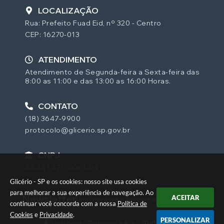
LOCALIZAÇÃO
Rua: Prefeito Fuad Eid, nº 320 - Centro
CEP: 16270-013
ATENDIMENTO
Atendimento de Segunda-feira a Sexta-feira das
8:00 as 11:00 e das 13:00 as 16:00 Horas.
CONTATO
(18) 3647-9900
protocolo@glicerio.sp.gov.br
CNPJ
44.441.475/0001-99
Glicério - SP e os cookies: nosso site usa cookies
para melhorar a sua experiência de navegação. Ao
Newsletter
ACEITAR
| Inscreva-se e receba informativos
continuar você concorda com a nossa
Política de
Cookies
e
Privacidade
.
PERSONALIZAR
Versão do Sistema:
3.5.3 - 19/06/2026