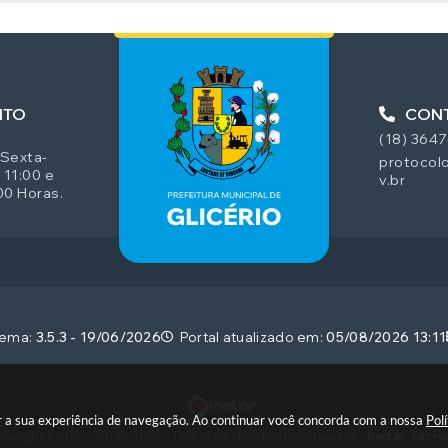
NTO
CON
(18) 364
 Sexta-
protocolo
 11:00 e
v.br
00 Horas.
tema:
3.5.3 - 19/06/2026
Portal atualizado em:
05/08/2026 13:11
rar a sua experiência de navegação. Ao continuar você concorda com a nossa
Pol
yright Instar - 2006-2026. Todos os direitos reservados -
Instar Tecn