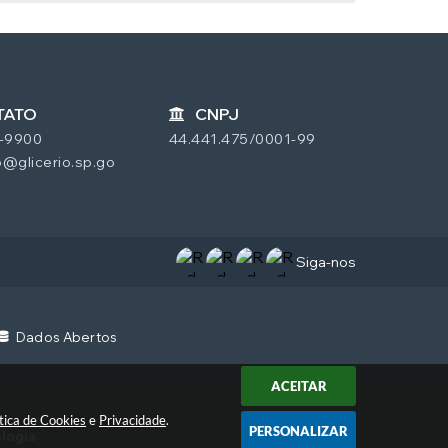
TATO
CNPJ
7-9900
44.441.475/0001-99
@glicerio.sp.go
Siga-nos
Dados Abertos
ACEITAR
ítica de Cookies
e
Privacidade
.
PERSONALIZAR
ologia