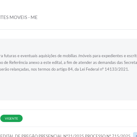
TES MOVEIS - ME
ra futuras e eventuais aquisições de mobílias /móveis para expedientes e escritór
mo de Referência anexo a este edital, a fim de atender as demandas das Secret
serão relançadas, nos termos do artigo 84, da Lei Federal nº 14133/2021.
VIGENTE
EDITAL DE PREGÃO PRESENCIAL Nº21/2025 PROCESSO Nº 715/2025