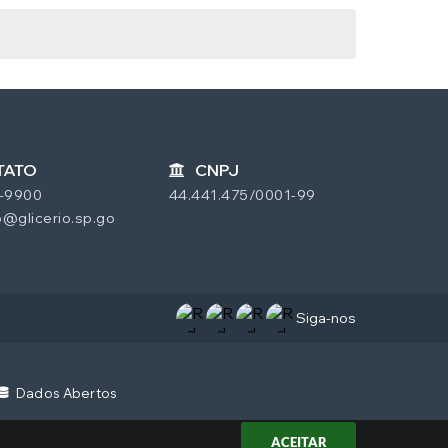
TATO
CNPJ
7-9900
44.441.475/0001-99
@glicerio.sp.go
Siga-nos
Dados Abertos
ACEITAR