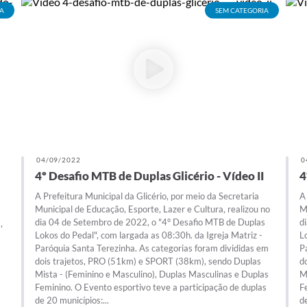
A
SEM CATEGORIA
04/09/2022
0
4º Desafio MTB de Duplas Glicério - Vídeo II
4
A Prefeitura Municipal da Glicério, por meio da Secretaria
A
Municipal de Educação, Esporte, Lazer e Cultura, realizou no
M
dia 04 de Setembro de 2022, o "4° Desafio MTB de Duplas
d
,
Lokos do Pedal", com largada as 08:30h. da Igreja Matriz -
L
Paróquia Santa Terezinha. As categorias foram divididas em
P
dois trajetos, PRO (51km) e SPORT (38km), sendo Duplas
d
Mista - (Feminino e Masculino), Duplas Masculinas e Duplas
M
Feminino. O Evento esportivo teve a participação de duplas
F
de 20 municípios:...
d