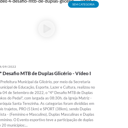
SEM CATEGORIA
4/09/2022
º Desafio MTB de Duplas Glicério - Vídeo I
 Prefeitura Municipal da Glicério, por meio da Secretaria
unicipal de Educação, Esporte, Lazer e Cultura, realizou no
ia 04 de Setembro de 2022, o "4° Desafio MTB de Duplas
okos do Pedal", com largada as 08:30h. da Igreja Matriz -
aróquia Santa Terezinha. As categorias foram divididas em
ois trajetos, PRO (51km) e SPORT (38km), sendo Duplas
ista - (Feminino e Masculino), Duplas Masculinas e Duplas
eminino. O Evento esportivo teve a participação de duplas
e 20 municípios:...