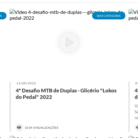
A
SEM CATEGORIA
12/09/2022
0
4º Desafio MTB de Duplas - Glicério "Lokos
4
do Pedal" 2022
d
V
S
re
1034 VISUALIZAÇÕES