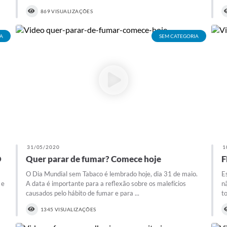
869 VISUALIZAÇÕES
A
SEM CATEGORIA
31/05/2020
1
O
Quer parar de fumar? Comece hoje
F
O Dia Mundial sem Tabaco é lembrado hoje, dia 31 de maio.
E
 e
A data é importante para a reflexão sobre os malefícios
n
causados pelo hábito de fumar e para ...
t
1345 VISUALIZAÇÕES