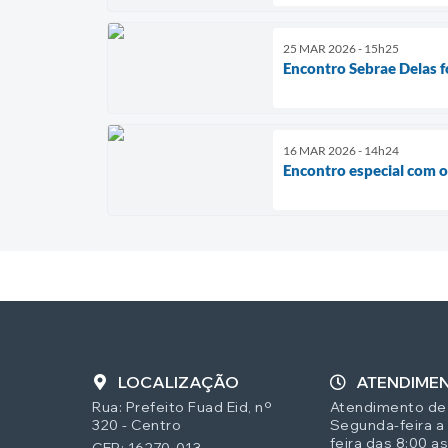
25 MAR 2026 - 15h25
Encontro Sebrae Delas 
16 MAR 2026 - 14h24
Encontro especial com o
LOCALIZAÇÃO
ATENDIME
Rua: Prefeito Fuad Eid, nº
Atendimento de
320 - Centro
Segunda-feira a
feira das 8:00 as
CEP: 16270-013