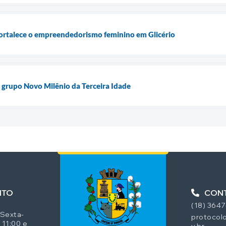
fortalece o empreendedorismo feminino em Glicério
 grupo Novo Milênio da Terceira Idade
NTO
CON
(18) 364
 Sexta-
protocolo
 11:00 e
v.br