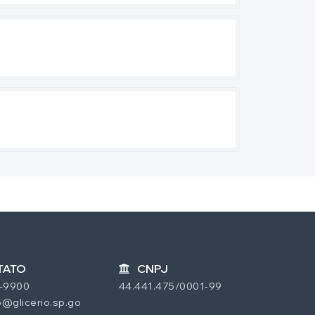
TATO
CNPJ
7-9900
44.441.475/0001-99
@glicerio.sp.go