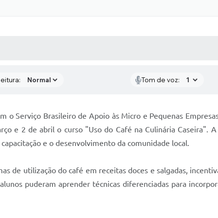
 MÍDIAS
RECEBA NOTÍCIAS
eitura:
Tom de voz:
 com o Serviço Brasileiro de Apoio às Micro e Pequenas Empres
o e 2 de abril o curso "Uso do Café na Culinária Caseira". A
a capacitação e o desenvolvimento da comunidade local.
s de utilização do café em receitas doces e salgadas, incentiv
alunos puderam aprender técnicas diferenciadas para incorpora