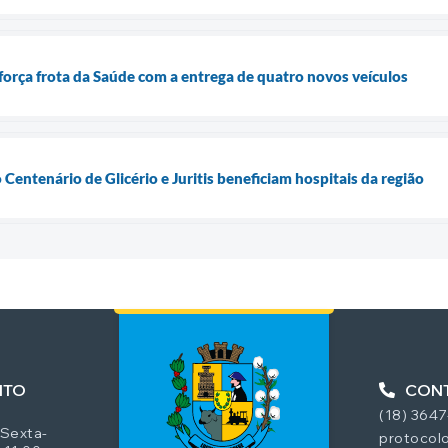
eforça frota da Saúde com a entrega de quatro novos veículos
entenário de Glicério e Juritis beneficiam hospitais da região
NTO
CON
(18) 364
 Sexta-
protocolo