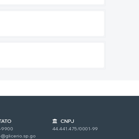
TATO
CNPJ
7-9900
44.441.475/0001-99
@glicerio.sp.go