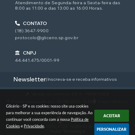
Atendimento de Segunda-feira a Sexta-feira das
8:00 as 11:00 e das 13:00 as 16:00 Horas.
CONTATO
(18) 3647-9900
protocolo@glicerio.sp.gov.br
CNPJ
44.441.475/0001-99
Newsletter
| Inscreva-se e receba informativos
Versão do Sistema:
3.5.3 - 19/06/2026
Portal atualizado em:
10/08/2026 13:26
Dados Abertos
Glicério - SP e os cookies: nosso site usa cookies
para melhorar a sua experiência de navegação. Ao
ACEITAR
continuar você concorda com a nossa
Política de
Cookies
e
Privacidade
.
© Copyright Instar - 2006-2026. Todos os direitos reservados -
PERSONALIZAR
Instar Tecnologia