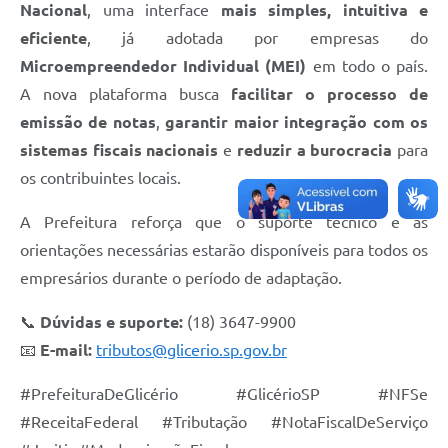
Nacional
, uma interface
mais simples, intuitiva e
eficiente
, já adotada por empresas do
Microempreendedor Individual (MEI)
em todo o país.
A nova plataforma busca
facilitar o processo de
emissão de notas
,
garantir maior integração com os
sistemas fiscais nacionais
e
reduzir a burocracia
para
os contribuintes locais.
A Prefeitura reforça que o suporte técnico e as
orientações necessárias estarão disponíveis para todos os
empresários durante o período de adaptação.
📞
Dúvidas e suporte:
(18) 3647-9900
📧
E-mail:
tributos@glicerio.sp.gov.br
#PrefeituraDeGlicério #GlicérioSP #NFSe
#ReceitaFederal #Tributação #NotaFiscalDeServiço