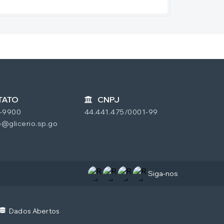
TATO
CNPJ
7-9900
44.441.475/0001-99
@glicerio.sp.go
Siga-nos
4
Dados Abertos