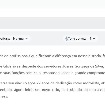
 MÍDIAS
RECEBA NOTÍCIAS
eitura:
Tom de voz:
a de profissionais que fizeram a diferença em nossa história. 
 Glicério se despede dos servidores Juarez Gonzaga da Silva, 
am suas funções com zelo, responsabilidade e grande comprome
erra seu vínculo após 27 anos de dedicação como motorista, a
entado, agora inicia um novo ciclo, desfrutando do descans
nses.