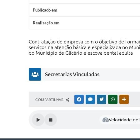
Publicado em
Realização em
Contratação de empresa com o objetivo de forma
serviços na atenção básica e especializada no Muni
do Município de Glicério e escova dental adulta
Secretarias Vinculadas
S
COMPARTILHAR
FACEBOOK
MESSENGER
TWITTER
WHATSAPP
OUTRAS
A
Ú
D
Velocidade de l
E
El
is
a