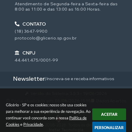
Atendimento de Segunda-feira a Sexta-feira das
8:00 as 11:00 e das 13:00 as 16:00 Horas.
CONTATO
(18) 3647-9900
protocolo@glicerio.sp.gov.br
CNPJ
44.441.475/0001-99
Newsletter
| Inscreva-se e receba informativos
Versão do Sistema:
3.5.3 - 19/06/2026
Portal atualizado em:
06/08/2026 15:55
Dados Abertos
Glicério - SP e os cookies: nosso site usa cookies
para melhorar a sua experiência de navegação. Ao
ACEITAR
continuar você concorda com a nossa
Política de
Cookies
e
Privacidade
.
© Copyright Instar - 2006-2026. Todos os direitos reservados -
PERSONALIZAR
Instar Tecnologia