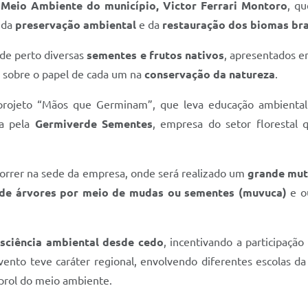
 Meio Ambiente do município, Victor Ferrari Montoro
, q
a da
preservação ambiental
e da
restauração dos biomas bra
 de perto diversas
sementes e frutos nativos
, apresentados e
s sobre o papel de cada um na
conservação da natureza
.
rojeto “Mãos que Germinam”, que leva educação ambiental à
da pela
Germiverde Sementes
, empresa do setor florestal
correr na sede da empresa, onde será realizado um
grande mut
 de árvores por meio de mudas ou sementes (muvuca)
e o
nsciência ambiental desde cedo
, incentivando a participaçã
ento teve caráter regional, envolvendo diferentes escolas da 
prol do meio ambiente.