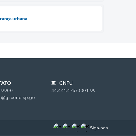
gurança urbana
TATO
CNPJ
7-9900
44.441.475/0001-99
@glicerio.sp.go
Siga-nos