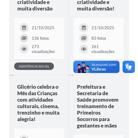
criatividade e
criatividade e
muita diversão
muita diversão!
21/10/2025
21/10/2025
136 fotos
83 fotos
273
261
visualizações
visualizações
ASSISTÊNCIA SOCIAL
EDUCAÇÃO
Glicério celebra o
Prefeitura e
Mês das Crianças
Secretaria de
com atividades
Saúde promovem
culturais, cinema,
treinamento de
trenzinho e muita
Primeiros
alegria!
Socorros para
gestantes e mães