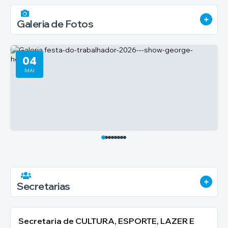
VER 
Galeria de Fotos
04
MAI
EVENTOS
04/05/2026
Festa do Trabalhador 2026 - Show George
Henrique & Rodrigo | DJ Bella Camargo
VER 
Secretarias
VER MAIS
Secretaria de CULTURA, ESPORTE, LAZER E