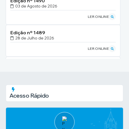
Edição nº
1490
03 de Agosto de 2026
LER ONLINE
Edição nº
1489
28 de Julho de 2026
LER ONLINE
Edição nº
1488
27 de Julho de 2026
LER ONLINE
Acesso Rápido
Edição nº
1487
24 de Julho de 2026
LER ONLINE