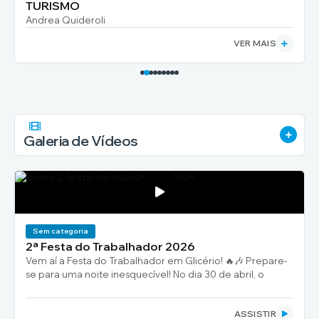
TURISMO
Andrea Quideroli
VER MAIS
VER 
Galeria de Vídeos
Sem categoria
2ª Festa do Trabalhador 2026
Vem aí a Festa do Trabalhador em Glicério! 🔥🎶 Prepare-
se para uma noite inesquecível! No dia 30 de abril, o
distrito de Juritis será palco de um grande evento em
comemoração ao Dia do Trabalhador! 💪✨ 📍 Local:
ASSISTIR
Centro de Lazer e...