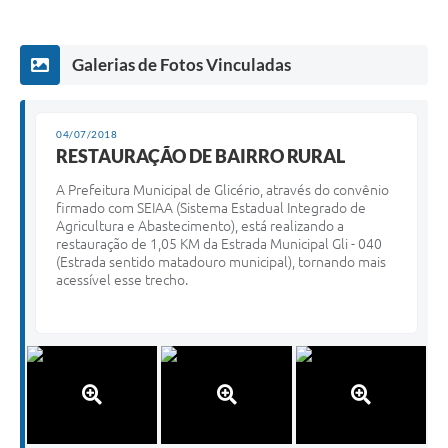
Galerias de Fotos Vinculadas
04/07/2018
RESTAURAÇÃO DE BAIRRO RURAL
A Prefeitura Municipal de Glicério, através do convênio
firmado com SEIAA (Sistema Estadual Integrado de
Agricultura e Abastecimento), está realizando a
restauração de 1,05 KM da Estrada Municipal Gli - 040
(Estrada sentido matadouro municipal), tornando mais
acessível esse trecho.