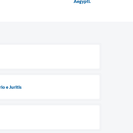
Aegypti.
o e Juritis