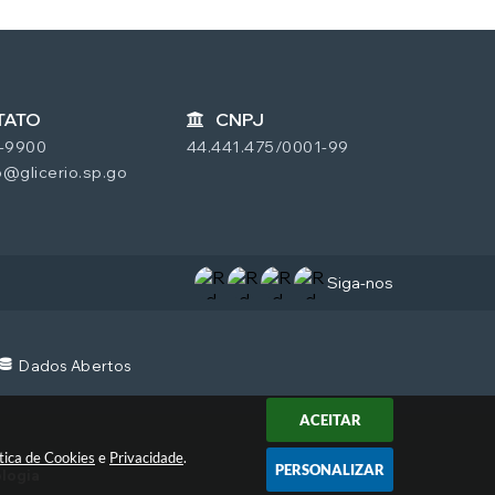
TATO
CNPJ
7-9900
44.441.475/0001-99
@glicerio.sp.go
Siga-nos
Dados Abertos
ACEITAR
ítica de Cookies
e
Privacidade
.
PERSONALIZAR
ologia